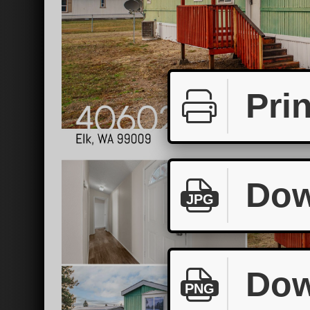
Prin
Dow
JPG
Dow
PNG