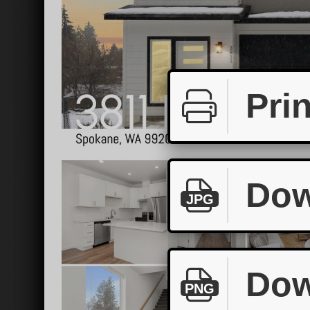
Prin
Dow
JPG
Dow
PNG