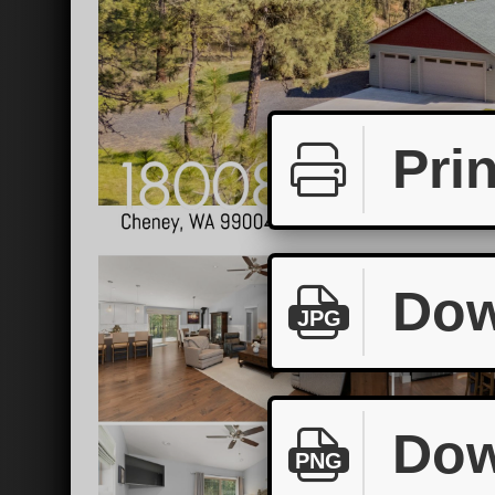
Prin
Dow
JPG
Dow
PNG