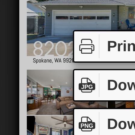
Prin
Dow
JPG
Dow
PNG