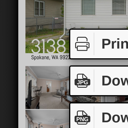
Prin
Dow
JPG
Dow
PNG